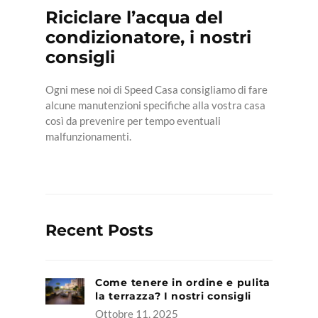
Riciclare l’acqua del
condizionatore, i nostri
PROGETTAZIONE
consigli
SPAZZACAMINO
Ogni mese noi di Speed Casa consigliamo di fare
alcune manutenzioni specifiche alla vostra casa
PULIZIE
così da prevenire per tempo eventuali
FABBRO
malfunzionamenti.
Read More
FOTOVOLTAICO
ANTIGELO
Recent Posts
Come tenere in ordine e pulita
la terrazza? I nostri consigli
Ottobre 11, 2025