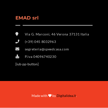
EMAD srl
Via G. Marconi, 46 Verona 37131 Italia
(+39) 045 8032963
segreteria@speedcasa.com
P.iva 04096740230
[iub-pp-button]
Made with
by
Digitalidea.it
.