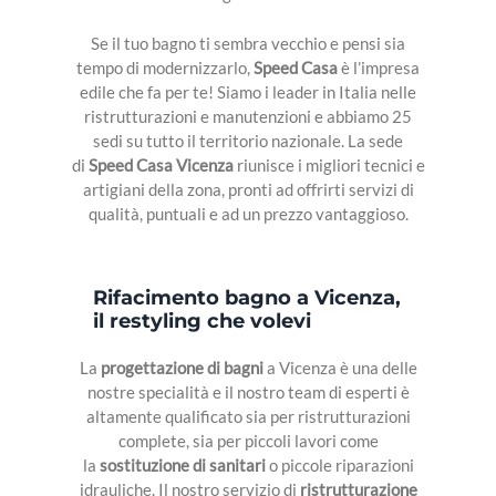
Se il tuo bagno ti sembra vecchio e pensi sia
tempo di modernizzarlo,
Speed Casa
è l’impresa
PROGETTAZIONE
edile che fa per te! Siamo i leader in Italia nelle
ristrutturazioni e manutenzioni e abbiamo 25
SPAZZACAMINO
sedi su tutto il territorio nazionale. La sede
di
Speed Casa Vicenza
riunisce i migliori tecnici e
PULIZIE
artigiani della zona, pronti ad offrirti servizi di
FABBRO
qualità, puntuali e ad un prezzo vantaggioso.
FOTOVOLTAICO
Rifacimento bagno a Vicenza,
ANTIGELO
il restyling che volevi
La
progettazione di bagni
a Vicenza è una delle
nostre specialità e il nostro team di esperti è
altamente qualificato sia per ristrutturazioni
complete, sia per piccoli lavori come
la
sostituzione di sanitari
o piccole riparazioni
idrauliche. Il nostro servizio di
ristrutturazione