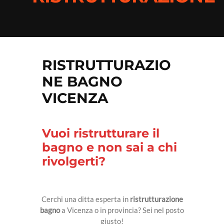
IDRAULICO
CONDIZIONAMENTO
PAVIMENTISTA
RISTRUTTURAZIO
TRASLOCHI
NE BAGNO
REALIZZAZIONE MOBILI
VICENZA
GIARDINIERE
Vuoi ristrutturare il
PISCINE
bagno e non sai a chi
ANTENNISTA
rivolgerti?
IMBIANCHINO
TENDE
Cerchi una ditta esperta in
ristrutturazione
bagno
a Vicenza o in provincia? Sei nel posto
PIETRE E MARMO
giusto!