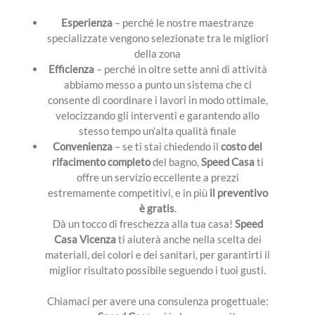
Esperienza
– perché le nostre maestranze
specializzate vengono selezionate tra le migliori
della zona
Efficienza
– perché in oltre sette anni di attività
abbiamo messo a punto un sistema che ci
consente di coordinare i lavori in modo ottimale,
velocizzando gli interventi e garantendo allo
stesso tempo un’alta qualità finale
Convenienza
– se ti stai chiedendo il
costo del
rifacimento completo
del bagno,
Speed Casa
ti
offre un servizio eccellente a prezzi
estremamente competitivi, e in più
il preventivo
è gratis
.
Dà un tocco di freschezza alla tua casa!
Speed
Casa
Vicenza
ti aiuterà anche nella scelta dei
materiali, dei colori e dei sanitari, per garantirti il
miglior risultato possibile seguendo i tuoi gusti.
Chiamaci per avere una consulenza progettuale: