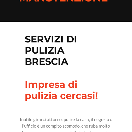
IDRAULICO
CONDIZIONAMENTO
PAVIMENTISTA
SERVIZI DI
TRASLOCHI
PULIZIA
REALIZZAZIONE MOBILI
BRESCIA
GIARDINIERE
PISCINE
Impresa di
ANTENNISTA
pulizia cercasi!
IMBIANCHINO
TENDE
Inutile girarci attorno: pulire la casa, il negozio o
l’ufficio è un compito scomodo, che ruba molto
PIETRE E MARMO