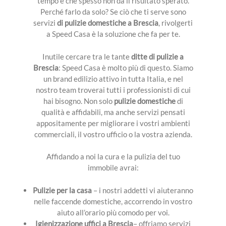
tempo e che spesso non dà il risultato sperato.
Perché farlo da solo? Se ciò che ti serve sono
servizi
di pulizie domestiche a Brescia
, rivolgerti
PROGETTAZIONE
a Speed Casa è la soluzione che fa per te.
SPAZZACAMINO
Inutile cercare tra le tante
ditte di pulizie a
Brescia
: Speed Casa è molto più di questo. Siamo
PULIZIE
un brand edilizio attivo in tutta Italia, e nel
nostro team troverai tutti i professionisti di cui
FABBRO
hai bisogno. Non solo
pulizie domestiche
di
qualità e affidabili, ma anche servizi pensati
FOTOVOLTAICO
appositamente per migliorare i vostri ambienti
commerciali, il vostro ufficio o la vostra azienda.
ANTIGELO
Affidando a noi la cura e la pulizia del tuo
immobile avrai:
Pulizie per la casa
– i nostri addetti vi aiuteranno
nelle faccende domestiche, accorrendo in vostro
aiuto all’orario più comodo per voi.
Igienizzazione uffici a Brescia
– offriamo servizi