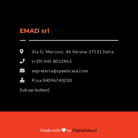
EMAD srl
Via G. Marconi, 46 Verona 37131 Italia
(+39) 045 8032963
segreteria@speedcasa.com
P.iva 04096740230
[iub-pp-button]
Made with
by
Digitalidea.it
.