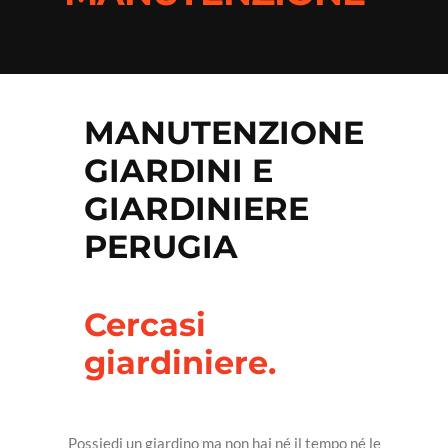
IDRAULICO
CONDIZIONAMENTO
PAVIMENTISTA
MANUTENZIONE
TRASLOCHI
GIARDINI E
REALIZZAZIONE MOBILI
GIARDINIERE
GIARDINIERE
PERUGIA
PISCINE
ANTENNISTA
Cercasi
giardiniere.
IMBIANCHINO
TENDE
PIETRE E MARMO
Possiedi un giardino ma non hai né il tempo né le