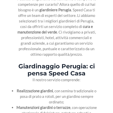
competenze per curarlo? Allora quello di cui hai
bisogno è un
giardiniere Perugia
. Speed Casa ti
offre un team di esperti del settore. Li abbiamo
PROGETTAZIONE
selezionati tra i migliori giardinieri di Perugia,
così da offrirti un servizio completo di
cura e
SPAZZACAMINO
manutenzione del verde
. Ci rivolgiamo a privati,
professionisti, hotel, attività commerciali e
PULIZIE
grandi aziende, a cui garantiamo un servizio
FABBRO
professionale, puntuale e caratterizzato da un
ottimo rapporto qualità/prezzo.
FOTOVOLTAICO
Giardinaggio Perugia: ci
ANTIGELO
pensa Speed Casa
Il nostro servizio comprende:
Realizzazione giardini
, con semina tradizionale o
posa di prato a rotoli, per un giardino sempre
ordinato;
Manutenzioni giardini o terrazze
, con operazione