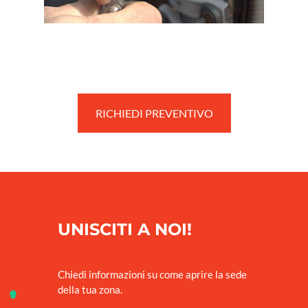
RICHIEDI PREVENTIVO
UNISCITI A NOI!
Chiedi informazioni su come aprire la sede
della tua zona.