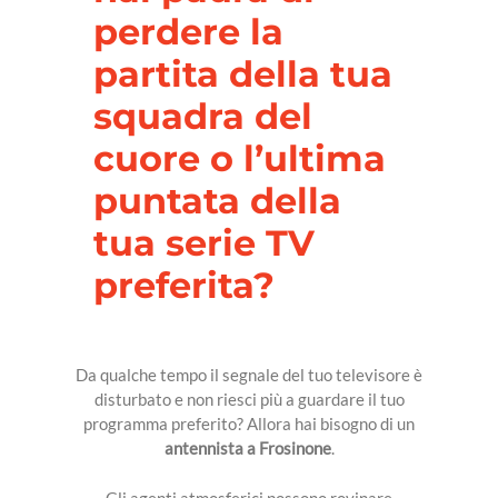
perdere la
partita della tua
PROGETTAZIONE
squadra del
SPAZZACAMINO
cuore o l’ultima
PULIZIE
puntata della
FABBRO
tua serie TV
FOTOVOLTAICO
preferita?
ANTIGELO
Da qualche tempo il segnale del tuo televisore è
disturbato e non riesci più a guardare il tuo
programma preferito? Allora hai bisogno di un
antennista a Frosinone
.
Gli agenti atmosferici possono rovinare